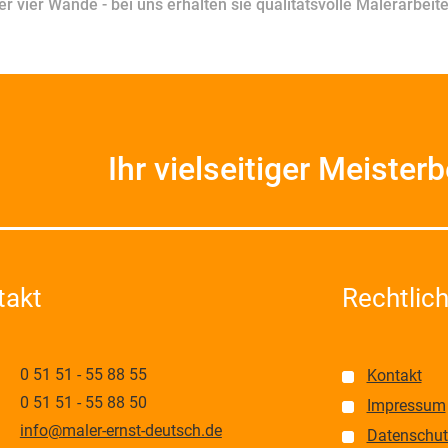
rer vier Wände - bei uns er­halten sie qualitätsvolle Malerarbe
Ihr vielseitiger Meisterb
takt
Rechtlic
0 51 51 - 55 88 55
Kontakt
0 51 51 - 55 88 50
Impressum
info@maler-ernst-deutsch.de
Datenschut